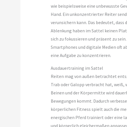
wie beispielsweise eine unbewusste Gew
Hand. Ein unkonzentrierter Reiter send
verunsichern kann. Das bedeutet, dass d
Ablenkung haben im Sattel keinen Platz
sich zu fokussieren und präsent zu sein
Smartphones und digitale Medien oft abg
eine Aufgabe zu konzentrieren.
Ausdauertraining im Sattel
Reiten mag von außen betrachtet entsp
Trab oder Galopp verbracht hat, weiß, 
Beinen und der Körpermitte wird dauerh
Bewegungen kommt. Dadurch verbessert
körperlichen Fitness spielt auch die m
energischen Pferd trainiert oder eine l
und körperlich gleichermaßen anpassen