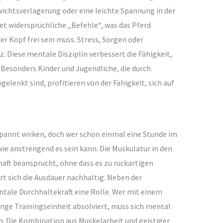
ichtsverlagerung oder eine leichte Spannung in der
et widersprüchliche „Befehle“, was das Pferd
er Kopf frei sein muss. Stress, Sorgen oder
. Diese mentale Disziplin verbessert die Fähigkeit,
. Besonders Kinder und Jugendliche, die durch
elenkt sind, profitieren von der Fähigkeit, sich auf
annt wirken, doch wer schon einmal eine Stunde im
wie anstrengend es sein kann. Die Muskulatur in den
aft beansprucht, ohne dass es zu ruckartigen
 sich die Ausdauer nachhaltig. Neben der
entale Durchhaltekraft eine Rolle. Wer mit einem
ange Trainingseinheit absolviert, muss sich mental
. Die Kombination aus Muskelarbeit und geistiger