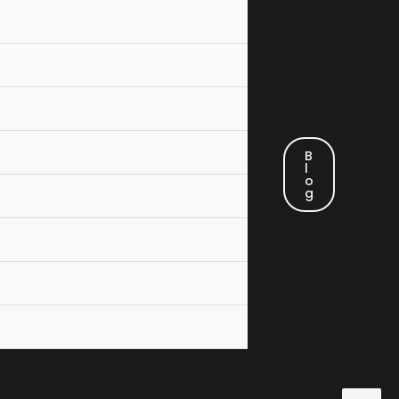
B
L
O
G