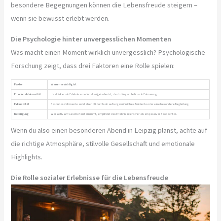
besondere Begegnungen können die Lebensfreude steigern –
wenn sie bewusst erlebt werden.
Die Psychologie hinter unvergesslichen Momenten
Was macht einen Moment wirklich unvergesslich? Psychologische
Forschung zeigt, dass drei Faktoren eine Rolle spielen:
Faktor
Warum er wichtig ist
Emotionale Intensität
Je stärker ein Erlebnis emotional aufgeladen ist, desto länger bleibt es in Erinnerung.
Exklusivität
Besondere Momente entstehen oft durch ein außergewöhnliches Ambiente oder eine besondere Begleitung.
Beteiligung
Wer aktiv am Geschehen teilnimmt, empfindet das Erlebnis intensiver als ein passiver Beobachter.
Wenn du also einen besonderen Abend in Leipzig planst, achte auf
die richtige Atmosphäre, stilvolle Gesellschaft und emotionale
Highlights.
Die Rolle sozialer Erlebnisse für die Lebensfreude