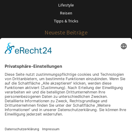
Lifestyle
Reisen
Tipps & Tricks
Neueste Beiträge
Wenn Abschied zur Last wird: Wege, die eigenen Gefühle zu ordnen
Verkalktes Wasser? So wird Ihr Zuhause widerstandsfähig gegen
Mineralrückstände.
Gut sitzen, besser leben: Warum dein Stuhl über dein Wohlbefinden
entscheidet
Karriere und Kinderernährung: Wie du im Alltag beides unter einen Hut
bekommst
Wie Menschen einen exklusiven Lifestyle bewusst gestalten
Schlagwörter