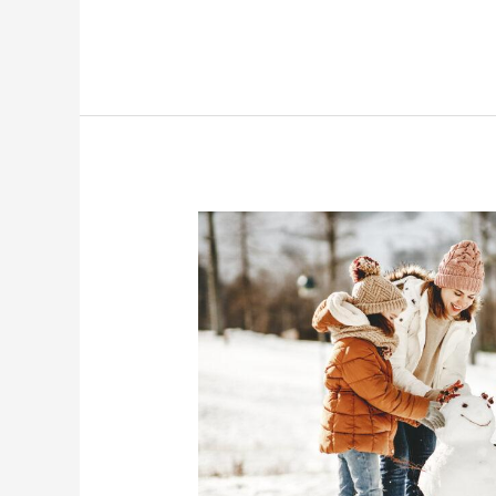
Familienabenteuer
im
Winterwunderland:
Die
besten
Ziele