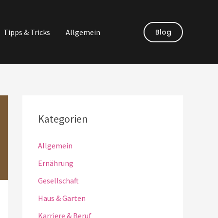
Tipps & Tricks
Allgemein
Blog
Kategorien
Allgemein
Ernährung
Gesellschaft
Haus & Garten
Karriere & Beruf