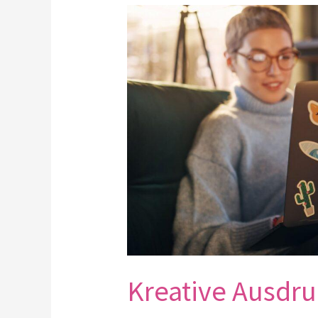
Kreative
Ausdrucksformen:
Die
Wiederentdeckung
von
Sticker-
Kunst
Kreative Ausdru