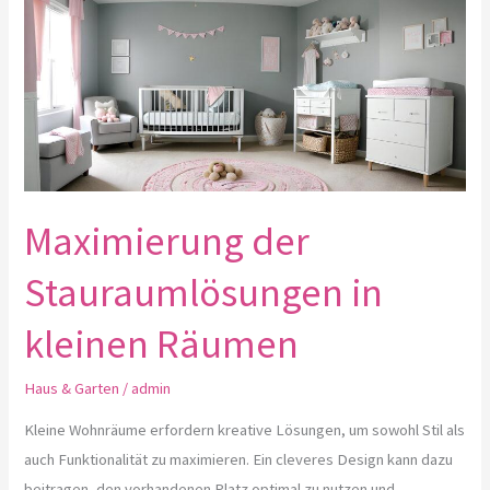
der
Stauraumlösungen
in
kleinen
Räumen
Maximierung der
Stauraumlösungen in
kleinen Räumen
Haus & Garten
/
admin
Kleine Wohnräume erfordern kreative Lösungen, um sowohl Stil als
auch Funktionalität zu maximieren. Ein cleveres Design kann dazu
beitragen, den vorhandenen Platz optimal zu nutzen und