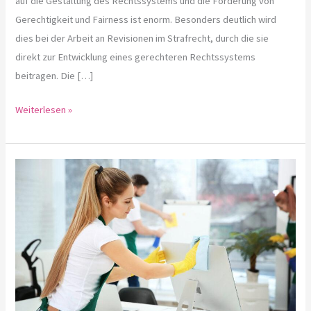
auf die Gestaltung des Rechtssystems und die Förderung von
Gerechtigkeit und Fairness ist enorm. Besonders deutlich wird
dies bei der Arbeit an Revisionen im Strafrecht, durch die sie
direkt zur Entwicklung eines gerechteren Rechtssystems
beitragen. Die […]
Weiterlesen »
Saubere
Büroräume:
Das
A
und
O
für
ein