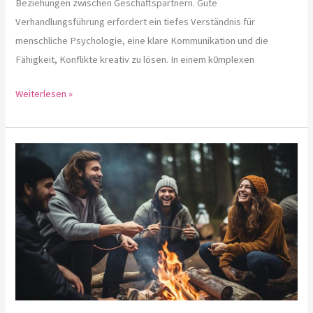
Beziehungen zwischen Geschäftspartnern. Gute
Verhandlungsführung erfordert ein tiefes Verständnis für
menschliche Psychologie, eine klare Kommunikation und die
Fähigkeit, Konflikte kreativ zu lösen. In einem k0mplexen
Weiterlesen »
Essentials
für
das
Wildnis-
Abenteuer:
Packliste
für
Outdoor-
Enthusiasten