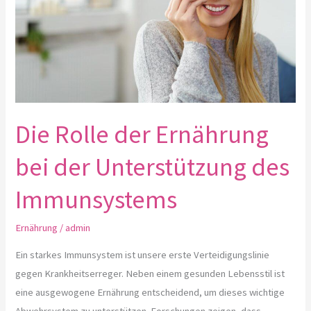
der
Unterstützung
des
Immunsystems
Die Rolle der Ernährung
bei der Unterstützung des
Immunsystems
Ernährung
/
admin
Ein starkes Immunsystem ist unsere erste Verteidigungslinie
gegen Krankheitserreger. Neben einem gesunden Lebensstil ist
eine ausgewogene Ernährung entscheidend, um dieses wichtige
Abwehrsystem zu unterstützen. Forschungen zeigen, dass