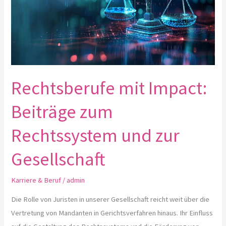
Rechtssystem
und
zur
Gesellschaft
Rechtsberufe mit Impact:
Beiträge zum
Rechtssystem und zur
Gesellschaft
Karriere & Beruf
/
admin
Die Rolle von Juristen in unserer Gesellschaft reicht weit über die
Vertretung von Mandanten in Gerichtsverfahren hinaus. Ihr Einfluss