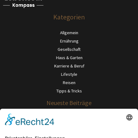
Kategorien
Allgemein
Ernährung
Gesellschaft
Haus & Garten
Karriere & Beruf
Lifestyle
Reisen
Tipps & Tricks
Neueste Beiträge
Verkalktes Wasser? So wird Ihr Zuhause widerstandsfähig gegen
Mineralrückstände.
Gut sitzen, besser leben: Warum dein Stuhl über dein Wohlbefinden