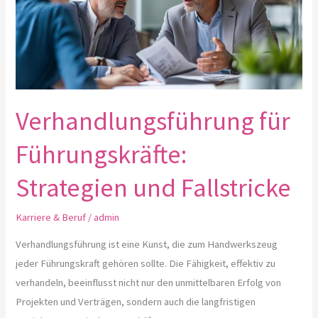
Strategien
und
Fallstricke
Verhandlungsführung für
Führungskräfte:
Strategien und Fallstricke
Karriere & Beruf
/
admin
Verhandlungsführung ist eine Kunst, die zum Handwerkszeug
jeder Führungskraft gehören sollte. Die Fähigkeit, effektiv zu
verhandeln, beeinflusst nicht nur den unmittelbaren Erfolg von
Projekten und Verträgen, sondern auch die langfristigen