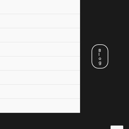
B
L
O
G