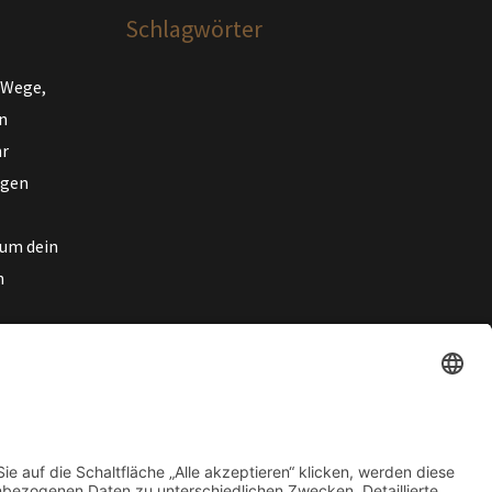
Schlagwörter
 Wege,
n
hr
egen
rum dein
n
: Wie du
 Hut
en