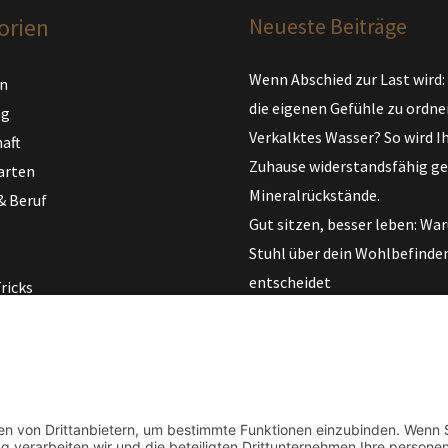
orien
Neueste Beiträge
Wenn Abschied zur Last wird:
n
die eigenen Gefühle zu ordne
ng
Verkalktes Wasser? So wird I
aft
Zuhause widerstandsfähig g
arten
Mineralrückstände.
& Beruf
Gut sitzen, besser leben: Wa
Stuhl über dein Wohlbefinde
entscheidet
ricks
Karriere und Kinderernährung
im Alltag beides unter einen
bekommst
Wie Menschen einen exklusiv
Lifestyle bewusst gestalten