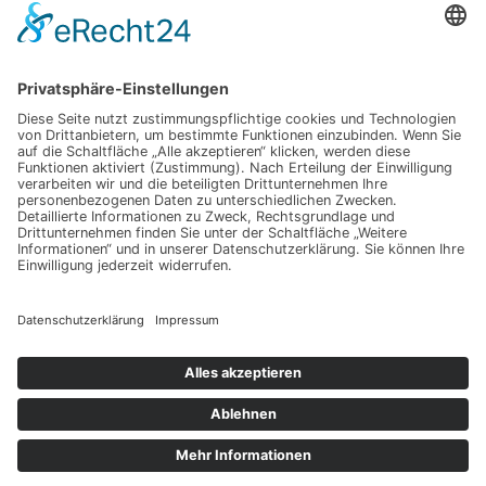
Wenn Abschied zur Last wird: Wege, die eigenen Gefühle zu ordnen
Verkalktes Wasser? So wird Ihr Zuhause widerstandsfähig gegen
Mineralrückstände.
Gut sitzen, besser leben: Warum dein Stuhl über dein Wohlbefinden
entscheidet
Karriere und Kinderernährung: Wie du im Alltag beides unter einen Hut
bekommst
Wie Menschen einen exklusiven Lifestyle bewusst gestalten
Schlagwörter
Copyright © 2026 Lebensstil Kompass
Datenschutz
Impressum