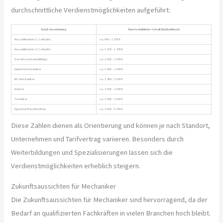
durchschnittliche Verdienstmöglichkeiten aufgeführt:
Berufsbezeichnung
Durchschnittliches Gehalt (brutto/Monat)
Auszubildender (1. Lehrjahr)
ca. 900 – 1.100 €
Auszubildender (3. Lehrjahr)
ca. 1.100 – 1.300 €
Geselle (nach Ausbildung)
ca. 2.500 – 3.200 €
Industriemechaniker
ca. 2.800 – 3.500 €
Kfz-Mechaniker
ca. 2.400 – 3.200 €
Meister
ca. 3.500 – 4.500 €
Techniker
ca. 3.800 – 5.000 €
Ingenieur Maschinenbau
ca. 4.500 – 6.500 €
Diese Zahlen dienen als Orientierung und können je nach Standort,
Unternehmen und Tarifvertrag variieren. Besonders durch
Weiterbildungen und Spezialisierungen lassen sich die
Verdienstmöglichkeiten erheblich steigern.
Zukunftsaussichten für Mechaniker
Die Zukunftsaussichten für Mechaniker sind hervorragend, da der
Bedarf an qualifizierten Fachkräften in vielen Branchen hoch bleibt.