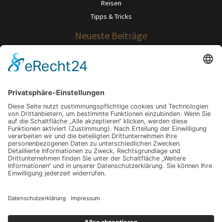
Reisen
Tipps & Tricks
Neueste Beiträge
Verkalktes Wasser? So wird Ihr Zuhause widerstandsfähig gegen
Mineralrückstände.
Gut sitzen, besser leben: Warum dein Stuhl über dein Wohlbefinden
entscheidet
Karriere und Kinderernährung: Wie du im Alltag beides unter einen Hut
bekommst
Wie Menschen einen exklusiven Lifestyle bewusst gestalten
Warum immer mehr Menschen beruflich etwas Sinnvolles suchen
Schlagwörter