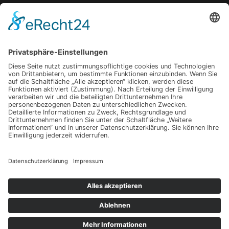
Wenn Abschied zur Last wird: Wege, die eigenen Gefühle zu ordnen
Verkalktes Wasser? So wird Ihr Zuhause widerstandsfähig gegen
Mineralrückstände.
Gut sitzen, besser leben: Warum dein Stuhl über dein Wohlbefinden
entscheidet
Karriere und Kinderernährung: Wie du im Alltag beides unter einen Hut
bekommst
Wie Menschen einen exklusiven Lifestyle bewusst gestalten
Schlagwörter
Copyright © 2026 Lebensstil Kompass
Datenschutz