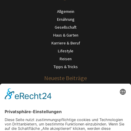
Allgemein
Ernährung
Gesellschaft
Haus & Garten
Karriere & Beruf
Lifestyle
Reisen
Tipps & Tricks
Neueste Beiträge
Wenn Abschied zur Last wird: Wege, die eigenen Gefühle zu ordnen
Verkalktes Wasser? So wird Ihr Zuhause widerstandsfähig gegen
Mineralrückstände.
Gut sitzen, besser leben: Warum dein Stuhl über dein Wohlbefinden
entscheidet